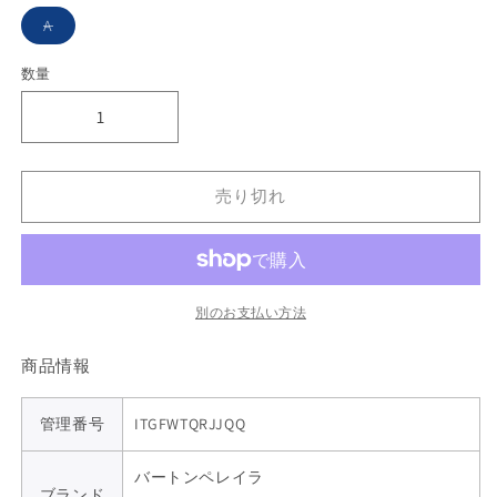
バ
A
リ
エ
ー
数量
数
シ
ョ
量
ン
は
売
り
切
れ
売り切れ
て
い
る
か
販
売
で
別のお支払い方法
き
ま
せ
商品情報
ん
管理番号
ITGFWTQRJJQQ
バートンペレイラ
ブランド