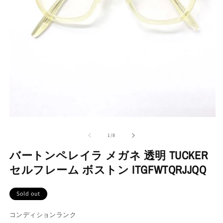
の
1
/
8
バートンペレイラ メガネ 透明 TUCKER
セルフレーム ボストン ITGFWTQRJJQQ
Sold out
コンディションランク