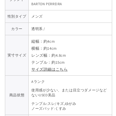
BARTON PERREIRA
性別タイプ
メンズ
カラー
透明系 /
縦幅：約
4
cm
横幅：約
14
cm
実寸サイズ
レンズ幅：約
4.8
cm
テンプル：約
15
cm
サイズ詳細はこちら
Aランク
使用感が少ない、または目立つダメージなど
商品状態
ないUSED美品
テンプル:スレ/キズ,ゆがみ
ノーズパッド:くすみ