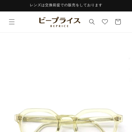
コンテ
レンズは交換前提での販売をしております
ンツに
進む
カ
ー
ト
商品情
報にス
キップ